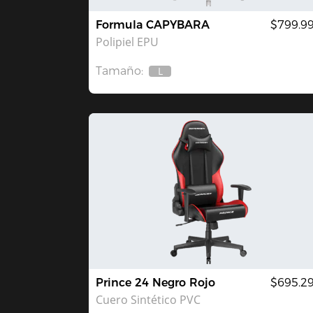
Formula CAPYBARA
$799.9
Polipiel EPU
Tamaño:
L
Agotado
Prince 24 Negro Rojo
$695.2
Cuero Sintético PVC