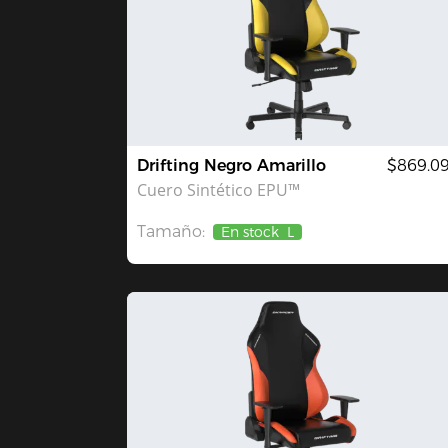
Drifting Negro Amarillo
$869.0
Cuero Sintético EPU™
Tamaño:
En stock
L