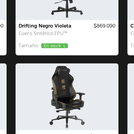
90
Drifting Negro Violeta
$869.090
C
Cuero Sintético EPU™
C
Tamaño:
T
En stock
L