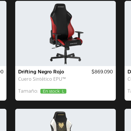
90
Drifting Negro Rojo
$869.090
D
Cuero Sintético EPU™
C
Tamaño:
T
En stock
L