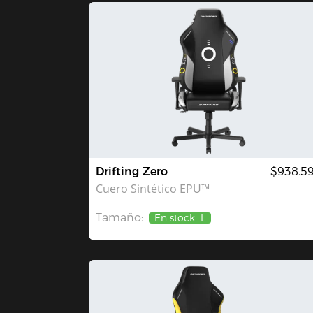
Drifting Zero
$938.5
Cuero Sintético EPU™
Tamaño:
En stock
L