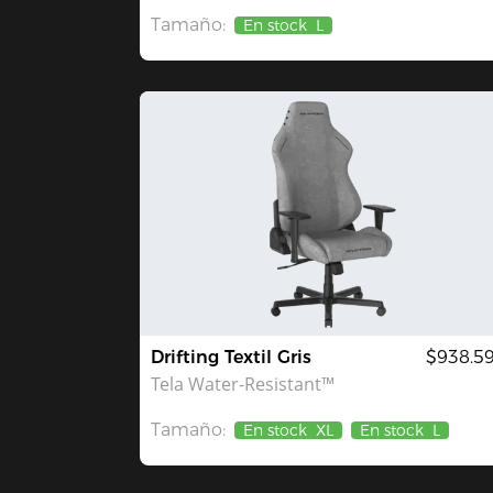
Tamaño:
En stock
L
Drifting Textil Gris
$938.5
Tela Water-Resistant™
Tamaño:
En stock
XL
En stock
L