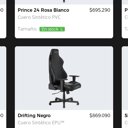
90
Prince 24 Rosa Blanco
$695.290
P
Cuero Sintético PVC
C
Tamaño:
T
En stock
L
90
Drifting Negro
$869.090
S
Cuero Sintético EPU™
C