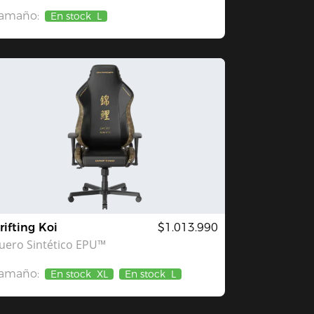
amaño:
En stock
L
rifting Koi
$1.013.990
uero Sintético EPU™
amaño:
En stock
XL
En stock
L