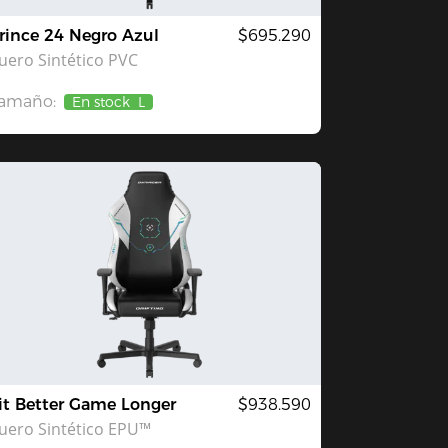
rince 24 Negro Azul
$695.290
uero Sintético PVC
amaño:
En stock
L
it Better Game Longer
$938.590
uero Sintético EPU™