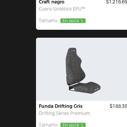
Craft negro
$1.216.6
Cuero Sintético EPU™
Tamaño:
En stock
L
Funda Drifting Gris
$188.3
Drifting Series Premium
Tamaño:
En stock
L