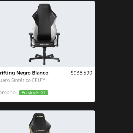
rifting Negro Blanco
$938.590
uero Sintético EPU™
amaño:
En stock
XL