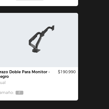
Agotado
razo Doble Para Monitor -
$190.990
egro
ual
amaño:
F
Agotado