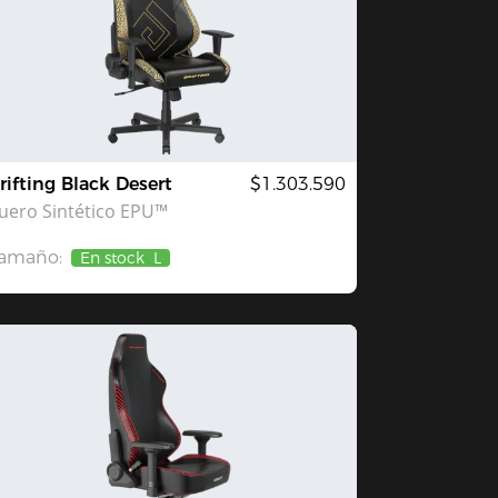
rifting Black Desert
$1.303.590
uero Sintético EPU™
amaño:
En stock
L