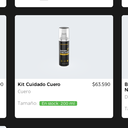
Agotado
90
Kit Cuidado Cuero
$63.590
B
N
Cuero
D
Tamaño:
En stock
200 ml
T