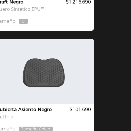
raft Negro
$1.216.690
uero Sintético EPU™
amaño:
L
Agotado
ubierta Asiento Negro
$101.690
el Frío
amaño:
Tamaño único