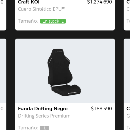
90
Craft KOI
$1.274.690
C
Cuero Sintético EPU™
C
Tamaño:
T
En stock
L
90
Funda Drifting Negro
$188.390
C
Drifting Series Premium
G
Tamaño:
T
L