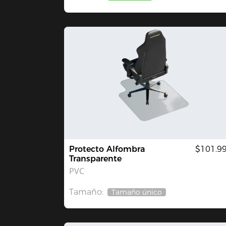
Protecto Alfombra
$101.9
Transparente
PVC
Tamaño:
Tamaño único
Agotado