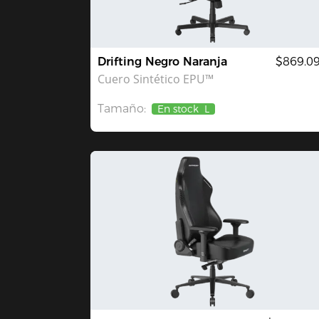
Drifting Negro Naranja
$869.0
Cuero Sintético EPU™
Tamaño:
En stock
L