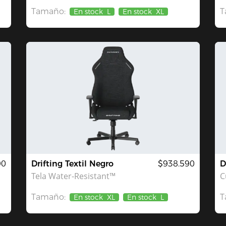
Tamaño:
T
En stock
L
En stock
XL
90
Drifting Textil Negro
$938.590
D
Tela Water-Resistant™
C
Tamaño:
T
En stock
XL
En stock
L