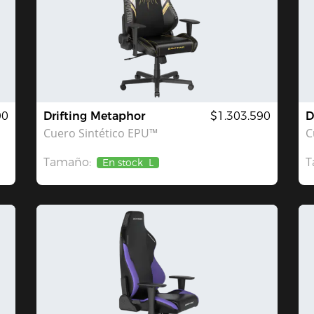
90
Drifting Metaphor
$1.303.590
D
Cuero Sintético EPU™
C
Tamaño:
T
En stock
L