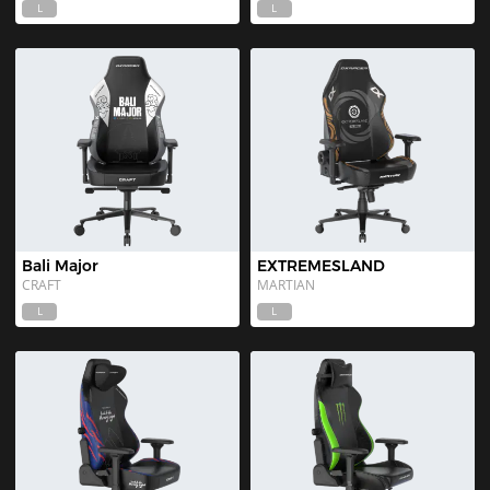
L
L
Bali Major
EXTREMESLAND
CRAFT
MARTIAN
L
L