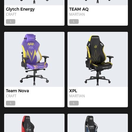
Glytch Energy
TEAM AQ
CRAFT
MARTIAN
L
L
Team Nova
XPL
CRAFT
MARTIAN
L
L