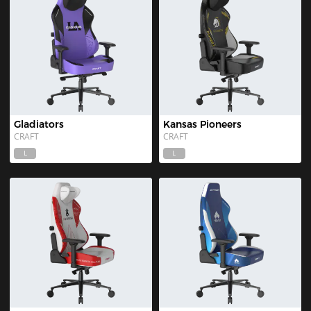
Gladiators
Kansas Pioneers
CRAFT
CRAFT
L
L