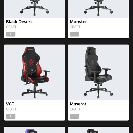
Black Desert
Monster
CRAFT
CRAFT
L
L
VCT
Maserati
CRAFT
CRAFT
L
L