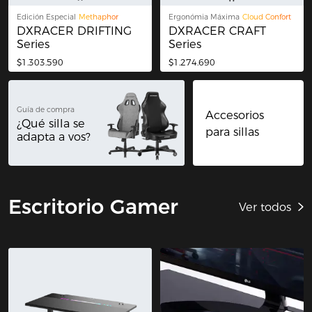
Edición Especial
Methaphor
Ergonómia Máxima
Cloud Confort
DXRACER DRIFTING
DXRACER CRAFT
Series
Series
$1.303.590
$1.274.690
Guía de compra
Accesorios
¿Qué silla se
para sillas
adapta a vos?
Escritorio Gamer
Ver todos