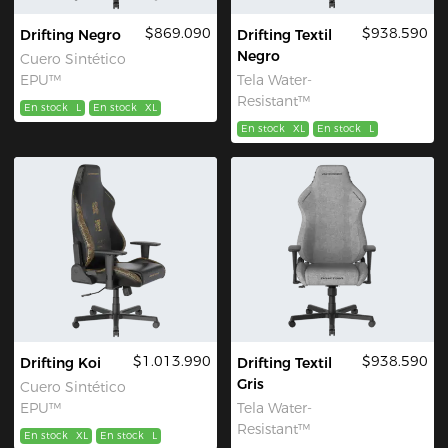
$869.090
$938.590
Drifting Negro
Drifting Textil
Negro
Cuero Sintético
EPU™
Tela Water-
Resistant™
En stock
L
En stock
XL
En stock
XL
En stock
L
$1.013.990
$938.590
Drifting Koi
Drifting Textil
Gris
Cuero Sintético
EPU™
Tela Water-
Resistant™
En stock
XL
En stock
L