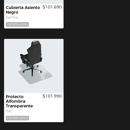
$101.690
Cubierta Asiento 
Negro
Gel Frío
Tamaño único
$101.990
Protecto 
Alfombra 
Transparente
PVC
Tamaño único