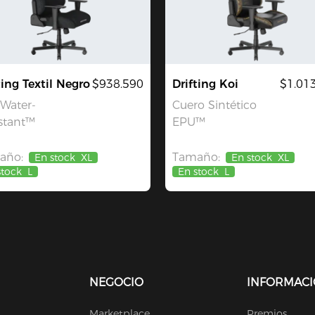
ting Textil Negro
$938.590
Drifting Koi
$1.01
 Water-
Cuero Sintético
stant™
EPU™
año:
Tamaño:
En stock
XL
En stock
XL
stock
L
En stock
L
NEGOCIO
INFORMAC
Marketplace
Premios