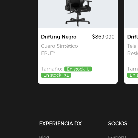
Drifting Negro
$869.090
Drif
Cuero Sintético
Tela
EPU™
Resi
Tamaño:
Tam
En stock
L
En stock
XL
En 
EXPERIENCIA DX
SOCIOS
Blog
E-Sports