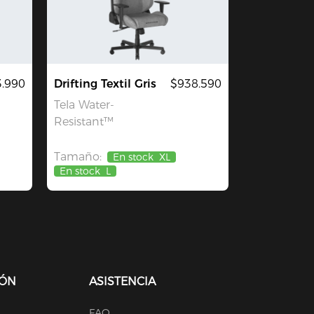
3.990
Drifting Textil Gris
$938.590
Tela Water-
Resistant™
Tamaño:
En stock
XL
En stock
L
IÓN
ASISTENCIA
FAQ