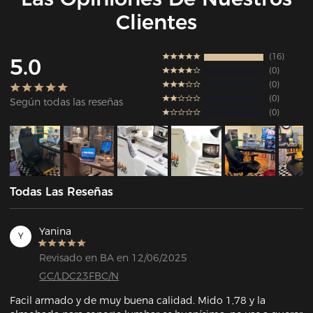
Clientes
16
5.0
0
0
0
Según todas las reseñas
0
Todas Las Reseñas
Yanina
Y
Revisado en BA en 12/06/2025
GC/LDC23FBC/N
Facil armado y de muy buena calidad. Mido 1,78 y la 