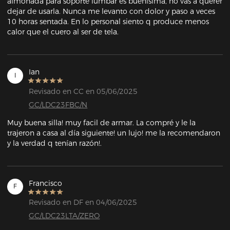
almohada para soporte lumbar es buenísima, no vas a querer 
dejar de usarla. Nunca me levanto con dolor y paso a veces 
10 horas sentada. En lo personal siento q produce menos 
calor que el cuero al ser de tela.
Ian
I
Revisado en CC en 05/06/2025
GC/LDC23FBC/N
Muy buena silla! muy facil de armar. La compré y le la 
trajeron a casa al día siguiente! un lujo! me la recomendaron 
y la verdad q tenían razón!.
Francisco
F
Revisado en DF en 04/06/2025
GC/LDC23LTA/ZERO