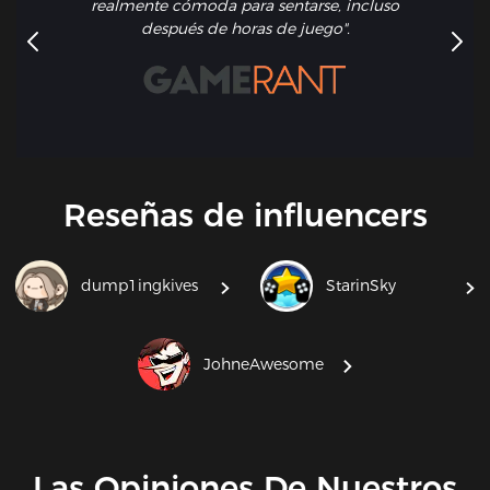
realmente cómoda para sentarse, incluso
después de horas de juego".
Reseñas de influencers
dump1ingkives
StarinSky
JohneAwesome
Las Opiniones De Nuestros