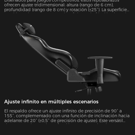
ofrecen ajuste tridimensional: altura (rango de 6 cm),
profundidad (rango de 8 cm) y rotación (±25°). La superficie
recubierta de espuma PURE (coeficiente de fricción de 0,8)
combina comodidad y durabilidad, soportando hasta 10 kg
de peso y proporcionando una estabilidad excepcional
durante sesiones de juego intensas.
Ajuste infinito en múltiples escenarios
El respaldo ofrece un ajuste infinito de precisión de 90° a
155°, complementado con una función de inclinación hacia
adelante de 20° (±0,5° de precisión de ajuste). Este versátil
sistema se adapta a la perfección a 7 escenarios de uso
distintos, como trabajo de oficina, videojuegos, películas y
más, garantizando un soporte óptimo para cada actividad.