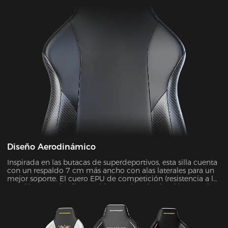
Diseño Aerodinámico
Inspirada en las butacas de superdeportivos, esta silla cuenta
con un respaldo 7 cm más ancho con alas laterales para un
mejor soporte. El cuero EPU de competición (resistencia a la
tracción ≥80 N/cm²) superó las pruebas de abrasión SGS de
20.000 ciclos sin desgaste, a la vez que mejoró la fuerza de
contención en un 45 %.