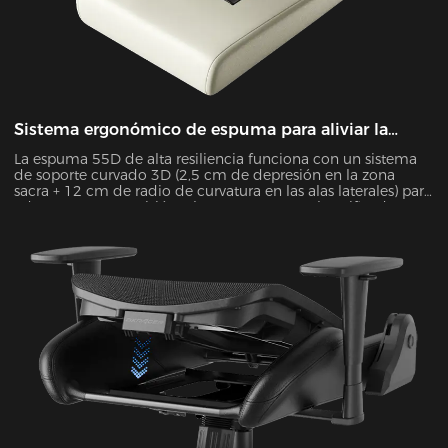
Sistema ergonómico de espuma para aliviar la
presión
La espuma 55D de alta resiliencia funciona con un sistema
de soporte curvado 3D (2,5 cm de depresión en la zona
sacra + 12 cm de radio de curvatura en las alas laterales) para
adaptarse con precisión a la postura corporal. Verificado
mediante el mapeo de presión de Tekscan, mejora la
uniformidad de la distribución de la presión en un 55 % y
reduce la presión máxima en un 38 % durante sesiones de 4
horas sentado.