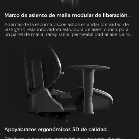
Marco de asiento de malla modular de liberación
rápida
Además de la espuma viscoelástica estándar (densidad de
50 kg/m³), esta innovadora estructura de asiento incorpora
un panel de malla transpirable (permeabilidad al aire de 45
CFM) con dos versiones intercambiables. Diseñada para una
máxima comodidad, la estructura se puede desmontar y
volver a montar en tan solo 30 segundos. Durante los meses
de verano, esta configuración de malla reduce eficazmente
la temperatura de la superficie del asiento entre 5 y 8 °C,
según lo verificado mediante pruebas de imagen térmica
infrarroja.
Apoyabrazos ergonómicos 3D de calidad
profesional
Diseñados para juegos competitivos, estos reposabrazos