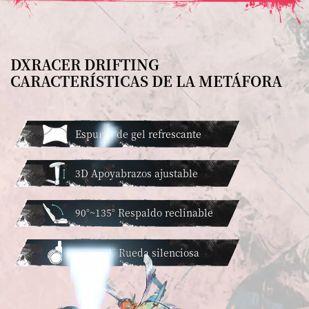
DXRACER DRIFTING
CARACTERÍSTICAS DE LA METÁFORA
Espuma de gel refrescante
3D Apoyabrazos ajustable
90°~135° Respaldo reclinable
2.36'' PU Rueda silenciosa