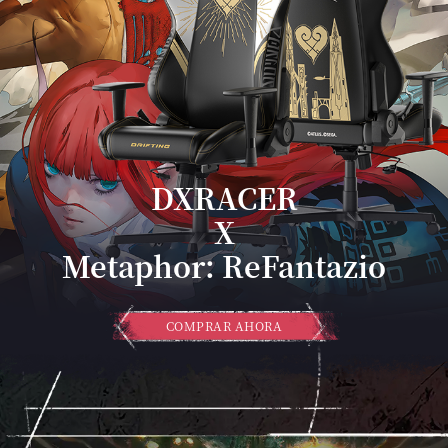
DXRACER
X
Metaphor: ReFantazio
COMPRAR AHORA