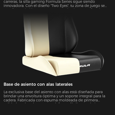
carreras, la silla gaming Formula Series sigue siendo
innovadora. Con el diseño "Two Eyes", tu zona de juego se
transformará al instante en un espacio elegante y futurista. Es
el tipo de mejora visual que puede llevar tu experiencia de
juego a un nivel completamente nuevo.
Base de asiento con alas laterales
La exclusiva base del asiento con alas está diseñada para
brindar una envoltura óptima y un soporte integral para la
cadera. Fabricada con espuma moldeada de primera
calidad, es duradera y no se deforma fácilmente bajo
presión con el paso de los años.