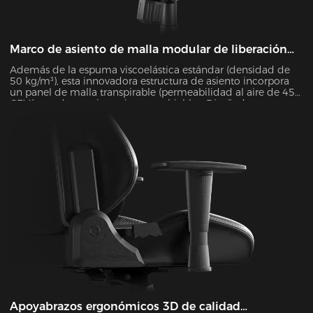
Marco de asiento de malla modular de liberación
rápida
Además de la espuma viscoelástica estándar (densidad de
50 kg/m³), esta innovadora estructura de asiento incorpora
un panel de malla transpirable (permeabilidad al aire de 45
CFM) con dos versiones intercambiables. Diseñada para una
máxima comodidad, la estructura se puede desmontar y
volver a montar en tan solo 30 segundos. Durante los meses
de verano, esta configuración de malla reduce eficazmente
la temperatura de la superficie del asiento entre 5 y 8 °C,
según lo verificado mediante pruebas de imagen térmica
infrarroja.
Apoyabrazos ergonómicos 3D de calidad