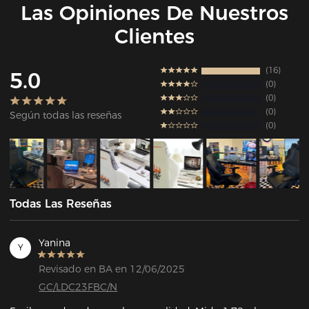
Las Opiniones De Nuestros
Clientes
16
5.0
0
0
0
Según todas las reseñas
0
Todas Las Reseñas
Yanina
Y
Revisado en BA en 12/06/2025
GC/LDC23FBC/N