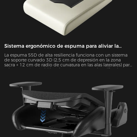
Sistema ergonómico de espuma para aliviar la
presión
La espuma 55D de alta resiliencia funciona con un sistema
de soporte curvado 3D (2,5 cm de depresión en la zona
sacra + 12 cm de radio de curvatura en las alas laterales) para
adaptarse con precisión a la postura corporal. Verificado
mediante el mapeo de presión de Tekscan, mejora la
uniformidad de la distribución de la presión en un 55 % y
reduce la presión máxima en un 38 % durante sesiones de 4
horas sentado.