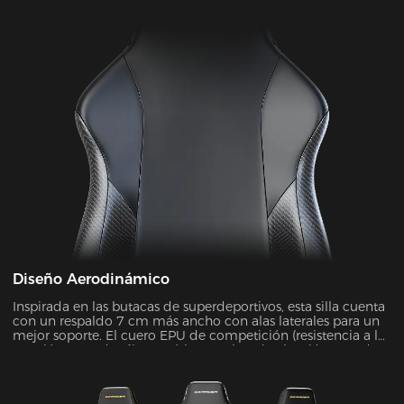
Diseño Aerodinámico
Inspirada en las butacas de superdeportivos, esta silla cuenta
con un respaldo 7 cm más ancho con alas laterales para un
mejor soporte. El cuero EPU de competición (resistencia a la
tracción ≥80 N/cm²) superó las pruebas de abrasión SGS de
20.000 ciclos sin desgaste, a la vez que mejoró la fuerza de
contención en un 45 %.