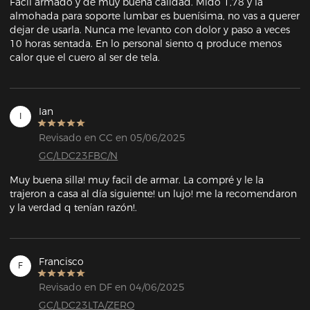
Facil armado y de muy buena calidad. Mido 1,78 y la 
almohada para soporte lumbar es buenísima, no vas a querer 
dejar de usarla. Nunca me levanto con dolor y paso a veces 
10 horas sentada. En lo personal siento q produce menos 
calor que el cuero al ser de tela.
Ian
I
Revisado en CC en 05/06/2025
GC/LDC23FBC/N
Muy buena silla! muy facil de armar. La compré y le la 
trajeron a casa al día siguiente! un lujo! me la recomendaron 
y la verdad q tenían razón!.
Francisco
F
Revisado en DF en 04/06/2025
GC/LDC23LTA/ZERO