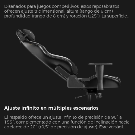
profesional
Diseñados para juegos competitivos, estos reposabrazos
ofrecen ajuste tridimensional: altura (rango de 6 cm),
profundidad (rango de 8 cm) y rotación (±25°). La superficie
recubierta de espuma PURE (coeficiente de fricción de 0,8)
combina comodidad y durabilidad, soportando hasta 10 kg
de peso y proporcionando una estabilidad excepcional
durante sesiones de juego intensas.
Ajuste infinito en múltiples escenarios
El respaldo ofrece un ajuste infinito de precisión de 90° a
155°, complementado con una función de inclinación hacia
adelante de 20° (±0,5° de precisión de ajuste). Este versátil
sistema se adapta a la perfección a 7 escenarios de uso