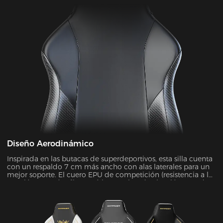
Diseño Aerodinámico
Inspirada en las butacas de superdeportivos, esta silla cuenta
con un respaldo 7 cm más ancho con alas laterales para un
mejor soporte. El cuero EPU de competición (resistencia a la
tracción ≥80 N/cm²) superó las pruebas de abrasión SGS de
20.000 ciclos sin desgaste, a la vez que mejoró la fuerza de
contención en un 45 %.