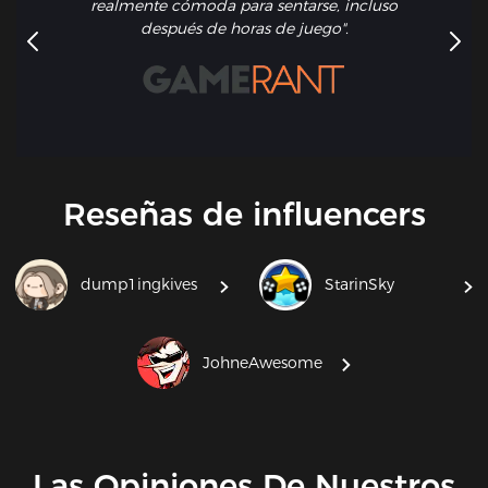
realmente cómoda para sentarse, incluso
después de horas de juego".
Reseñas de influencers
dump1ingkives
StarinSky
JohneAwesome
Las Opiniones De Nuestros