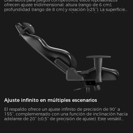
ofrecen ajuste tridimensional: altura (rango de 6 cm),
profundidad (rango de 8 cm) y rotación (±25°). La superficie
recubierta de espuma PURE (coeficiente de fricción de 0,8)
combina comodidad y durabilidad, soportando hasta 10 kg
de peso y proporcionando una estabilidad excepcional
durante sesiones de juego intensas.
Ajuste infinito en múltiples escenarios
El respaldo ofrece un ajuste infinito de precisión de 90° a
155°, complementado con una función de inclinación hacia
adelante de 20° (±0,5° de precisión de ajuste). Este versátil
sistema se adapta a la perfección a 7 escenarios de uso
distintos, como trabajo de oficina, videojuegos, películas y
más, garantizando un soporte óptimo para cada actividad.