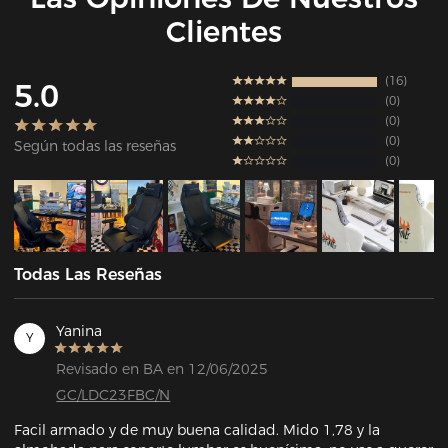
Clientes
16
5.0
0
0
0
Según todas las reseñas
0
Todas Las Reseñas
Yanina
Y
Revisado en BA en 12/06/2025
GC/LDC23FBC/N
Facil armado y de muy buena calidad. Mido 1,78 y la 