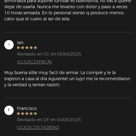
almohada para soporte lumbar es buenísima, no vas a querer 
dejar de usarla. Nunca me levanto con dolor y paso a veces 
10 horas sentada. En lo personal siento q produce menos 
calor que el cuero al ser de tela.
Ian
I
Revisado en CC en 05/06/2025
GC/LDC23FBC/N
Muy buena silla! muy facil de armar. La compré y le la 
trajeron a casa al día siguiente! un lujo! me la recomendaron 
y la verdad q tenían razón!.
Francisco
F
Revisado en DF en 04/06/2025
GC/LDC23LTA/ZERO