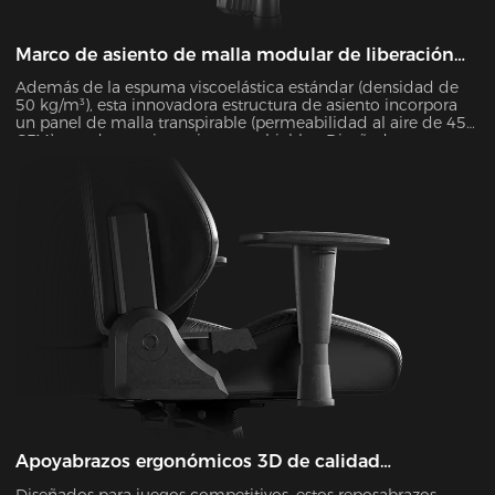
Marco de asiento de malla modular de liberación
rápida
Además de la espuma viscoelástica estándar (densidad de
50 kg/m³), esta innovadora estructura de asiento incorpora
un panel de malla transpirable (permeabilidad al aire de 45
CFM) con dos versiones intercambiables. Diseñada para una
máxima comodidad, la estructura se puede desmontar y
volver a montar en tan solo 30 segundos. Durante los meses
de verano, esta configuración de malla reduce eficazmente
la temperatura de la superficie del asiento entre 5 y 8 °C,
según lo verificado mediante pruebas de imagen térmica
infrarroja.
Apoyabrazos ergonómicos 3D de calidad
profesional
Diseñados para juegos competitivos, estos reposabrazos