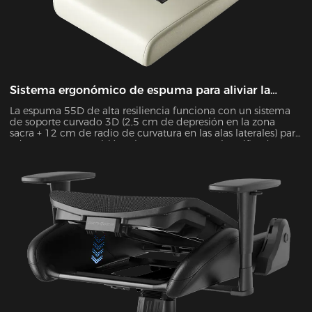
Sistema ergonómico de espuma para aliviar la
presión
La espuma 55D de alta resiliencia funciona con un sistema
de soporte curvado 3D (2,5 cm de depresión en la zona
sacra + 12 cm de radio de curvatura en las alas laterales) para
adaptarse con precisión a la postura corporal. Verificado
mediante el mapeo de presión de Tekscan, mejora la
uniformidad de la distribución de la presión en un 55 % y
reduce la presión máxima en un 38 % durante sesiones de 4
horas sentado.