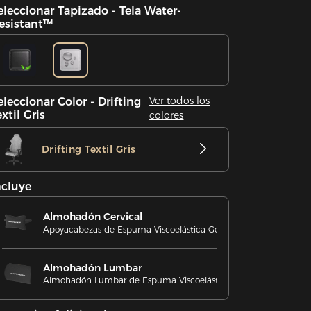
eleccionar Tapizado - Tela Water-
esistant™
Ver todos los
eleccionar Color - Drifting
extil Gris
colores
Drifting Textil Gris
ncluye
Almohadón Cervical
Apoyacabezas de Espuma Viscoelástica Gel Frío
Almohadón Lumbar
Almohadón Lumbar de Espuma Viscoelástica