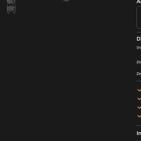
A
D
In
Pr
Pr
I