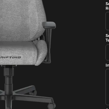
S
R
S
T
I