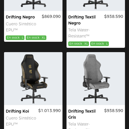
$869.090
$938.590
Drifting Negro
Drifting Textil
Negro
Cuero Sintético
EPU™
Tela Water-
Resistant™
En stock
L
En stock
XL
En stock
XL
En stock
L
$1.013.990
$938.590
Drifting Koi
Drifting Textil
Gris
Cuero Sintético
EPU™
Tela Water-