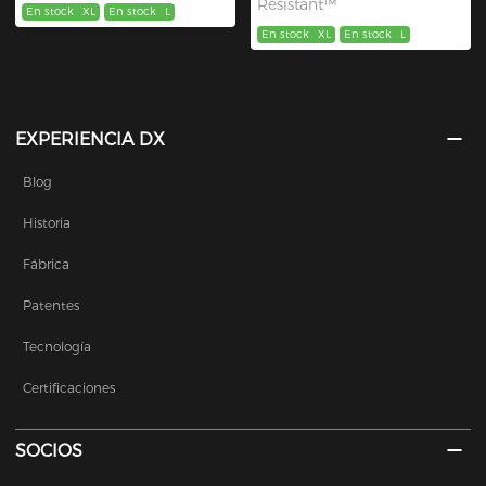
Resistant™
En stock
XL
En stock
L
En stock
XL
En stock
L
EXPERIENCIA DX
Blog
Historia
Fábrica
Patentes
Tecnología
Certificaciones
SOCIOS