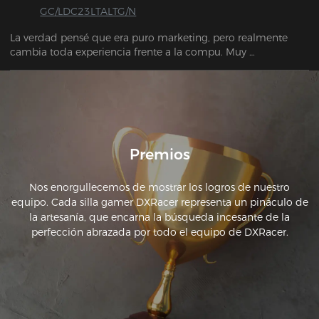
GC/LDC23LTALTG/N
La verdad pensé que era puro marketing, pero realmente 
cambia toda experiencia frente a la compu. Muy 
recomendada.
Premios
Nos enorgullecemos de mostrar los logros de nuestro
equipo. Cada silla gamer DXRacer representa un pináculo de
la artesanía, que encarna la búsqueda incesante de la
perfección abrazada por todo el equipo de DXRacer.