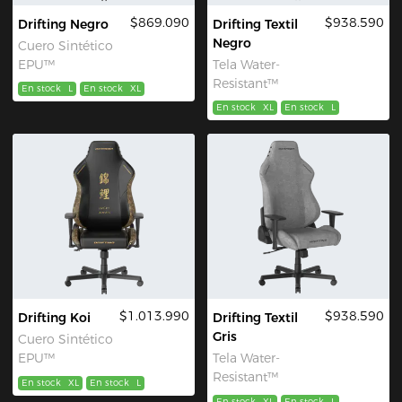
$869.090
$938.590
Drifting Negro
Drifting Textil
Negro
Cuero Sintético
EPU™
Tela Water-
Resistant™
En stock
L
En stock
XL
En stock
XL
En stock
L
$1.013.990
$938.590
Drifting Koi
Drifting Textil
Gris
Cuero Sintético
EPU™
Tela Water-
Resistant™
En stock
XL
En stock
L
En stock
XL
En stock
L