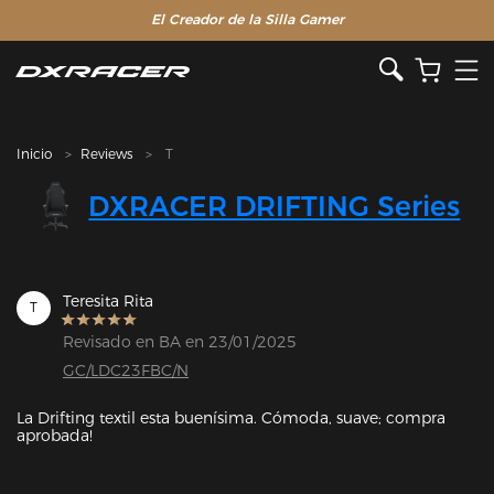
El Creador de la Silla Gamer
Inicio
Reviews
T
DXRACER DRIFTING Series
Teresita Rita
T
Revisado en BA en 23/01/2025
GC/LDC23FBC/N
La Drifting textil esta buenísima. Cómoda, suave; compra 
aprobada!