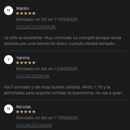
Martin
M
Revisado en DF en 17/05/2025
GC/LDC23LTALTG/N
La silla es excelente. Muy cómoda. La compré porque tenía 
dolores por una hernia de disco cuando estaba sentado 
mucho tiempo. Nunca más me volvió a doler sentado. La 
almohadilla de soporte lumbar es genial. Ya al sentarse por 
Yanina
Y
primera vez te das cuenta que los materiales son de primera.
Revisado en BA en 12/06/2025
GC/LDC23FBC/N
Facil armado y de muy buena calidad. Mido 1,78 y la 
almohada para soporte lumbar es buenísima, no vas a querer 
dejar de usarla. Nunca me levanto con dolor y paso a veces 
10 horas sentada. En lo personal siento q produce menos 
Nicolas
N
calor que el cuero al ser de tela.
Revisado en BA en 17/05/2025
GC/LDC23LTA/NM