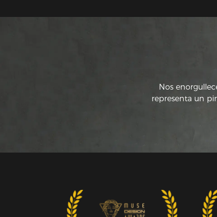
Nos enorgullec
representa un pi