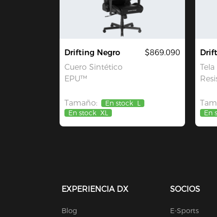
Drifting Negro
$869.090
Drif
Cuero Sintético
Tela
EPU™
Resi
Tamaño:
Tam
En stock
L
En stock
XL
En 
EXPERIENCIA DX
SOCIOS
Blog
E-Sports