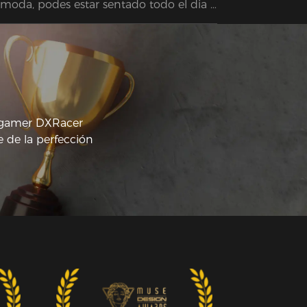
moda, podes estar sentado todo el dia y 
 te duele nada. Los materiales son de 
y buena calidad y el armado también 
y fácil. Recommended!
a gamer DXRacer
 de la perfección