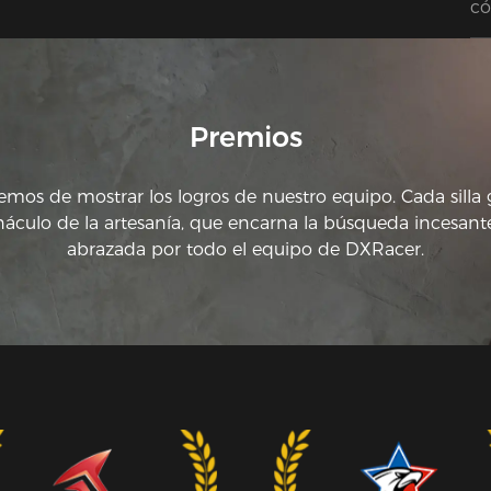
có
no
mu
mu
Premios
emos de mostrar los logros de nuestro equipo. Cada sill
náculo de la artesanía, que encarna la búsqueda incesante
abrazada por todo el equipo de DXRacer.