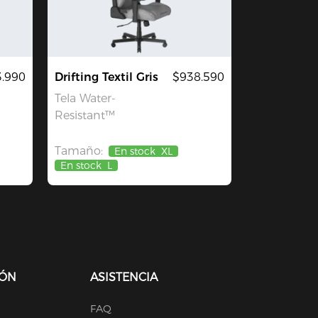
3.990
Drifting Textil Gris
$938.590
Tela Water-
Resistant™
Tamaño:
En stock
XL
En stock
L
IÓN
ASISTENCIA
FAQ