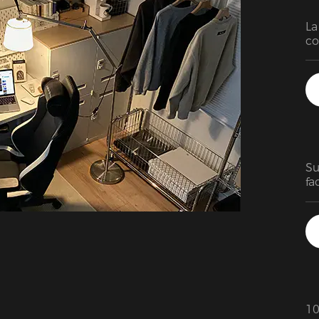
La
co
es
Su
fa
10