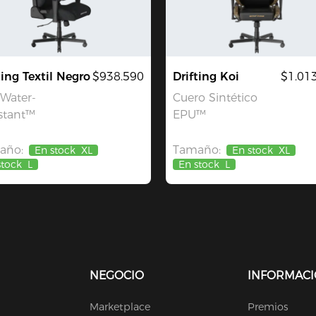
ting Textil Negro
$938.590
Drifting Koi
$1.01
 Water-
Cuero Sintético
stant™
EPU™
año:
Tamaño:
En stock
XL
En stock
XL
stock
L
En stock
L
NEGOCIO
INFORMAC
Marketplace
Premios