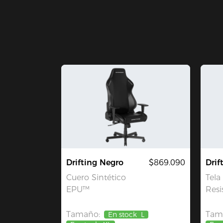
Drifting Negro
$869.090
Drif
Cuero Sintético
Tela
EPU™
Resi
Tamaño:
Tam
En stock
L