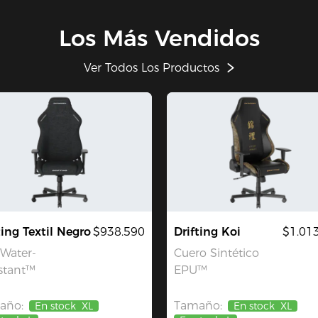
Los Más Vendidos
Ver Todos Los Productos
ting Textil Negro
$938.590
Drifting Koi
$1.01
 Water-
Cuero Sintético
stant™
EPU™
año:
Tamaño:
En stock
XL
En stock
XL