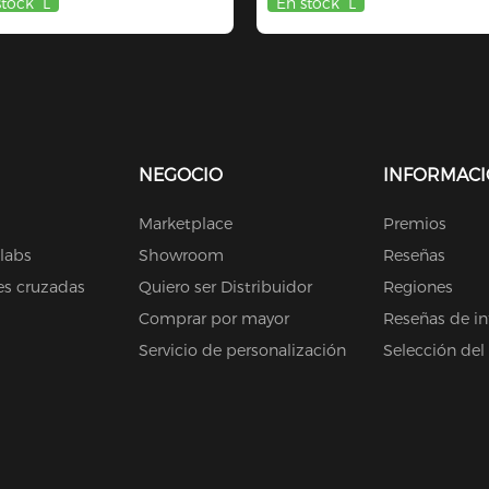
stock
L
En stock
L
NEGOCIO
INFORMAC
Marketplace
Premios
olabs
Showroom
Reseñas
es cruzadas
Quiero ser Distribuidor
Regiones
Comprar por mayor
Reseñas de in
Servicio de personalización
Selección del