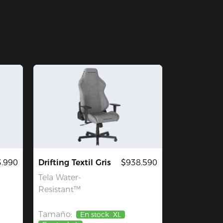
3.990
Drifting Textil Gris
$938.590
Tela Water-
Resistant™
Tamaño:
En stock
XL