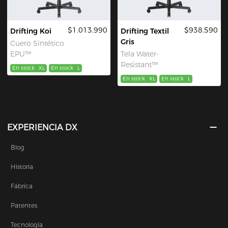
$1.013.990
$938.590
Drifting Koi
Drifting Textil
Gris
Cuero Sintético
EPU™
Tela Water-
Resistant™
En stock
XL
En stock
L
En stock
XL
En stock
L
EXPERIENCIA DX
Blog
Historia
Fábrica
Patentes
Tecnología