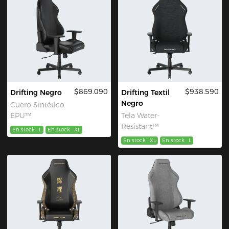
$869.090
$938.590
Drifting Negro
Drifting Textil
Negro
Cuero Sintético
EPU™
Tela Water-
Resistant™
En stock
L
En stock
XL
En stock
XL
En stock
L