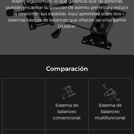
diseño ergonómico, lo que garantiza que las personas
puedan encontrar su posición de asiento preferida y reducir
la tensión en sus espaldas. Aquí aprenderá sobre dos
sistemas básicos de balanceo que ofrecen las sillas gamer
DXRacer.
Comparación
Sistema de
Sistema de
balanceo
balanceo
convencional
multifuncional