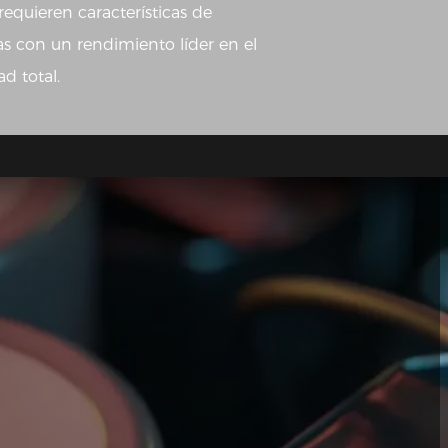
 requieren características de
 con un rendimiento líder en el
d total.