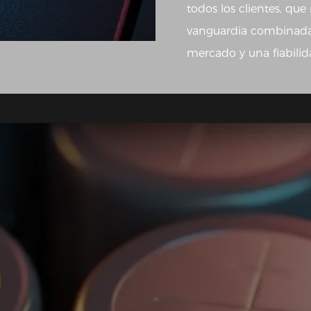
todos los clientes, que
vanguardia combinadas
mercado y una fiabilida