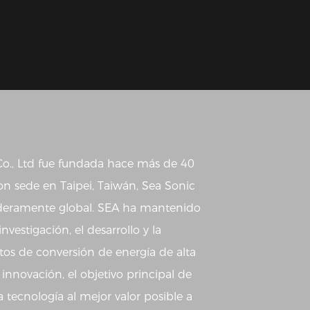
Co., Ltd fue fundada hace más de 40
on sede en Taipei, Taiwán, Sea Sonic
deramente global. SEA ha mantenido
nvestigación, el desarrollo y la
os de conversión de energía de alta
innovación, el objetivo principal de
a tecnología al mejor valor posible a