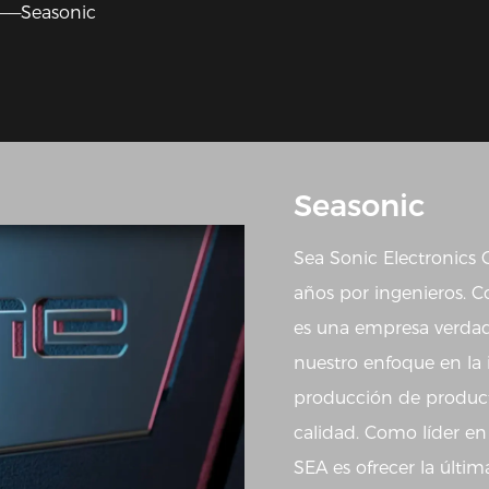
——Seasonic
Seasonic
Sea Sonic Electronics 
años por ingenieros. C
es una empresa verda
nuestro enfoque en la i
producción de product
calidad. Como líder en 
SEA es ofrecer la últim