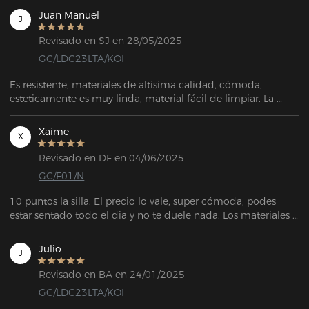
Juan Manuel
J
Revisado en SJ en 28/05/2025
GC/LDC23LTA/KOI
Es resistente, materiales de altisima calidad, cómoda, 
esteticamente es muy linda, material fácil de limpiar. La 
tengo hace varios meses y es un lujo, una silla que me va a 
durar al menos unos diez años por la calidad de los 
Xaime
X
materiales.
Revisado en DF en 04/06/2025
GC/F01/N
10 puntos la silla. El precio lo vale, super cómoda, podes 
estar sentado todo el dia y no te duele nada. Los materiales 
son de muy buena calidad y el armado también muy fácil. 
Recommended!
Julio
J
Revisado en BA en 24/01/2025
GC/LDC23LTA/KOI