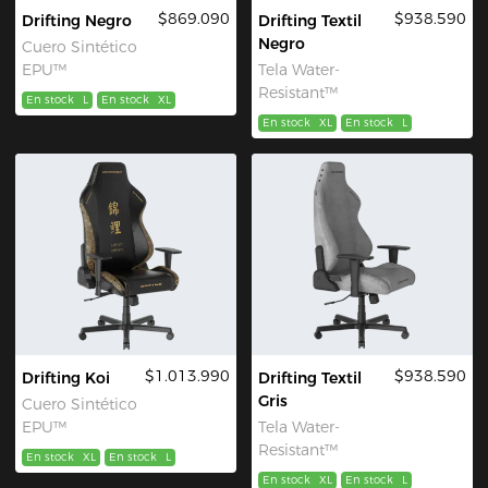
$869.090
$938.590
Drifting Negro
Drifting Textil
Negro
Cuero Sintético
EPU™
Tela Water-
Resistant™
En stock
L
En stock
XL
En stock
XL
En stock
L
$1.013.990
$938.590
Drifting Koi
Drifting Textil
Gris
Cuero Sintético
EPU™
Tela Water-
Resistant™
En stock
XL
En stock
L
En stock
XL
En stock
L