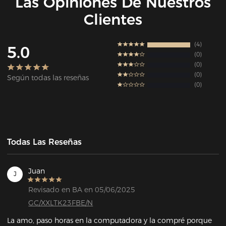
Las Opiniones De Nuestros
Clientes
4
5.0
0
0
0
Según todas las reseñas
0
Todas Las Reseñas
Juan
J
Revisado en BA en 05/06/2025
GC/XXLTK23FBE/N
La amo, paso horas en la computadora y la compré porque 