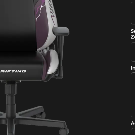
S
Z
I
A