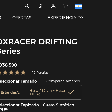
R
OFERTAS
EXPERIENCIA DX
DXRACER DRIFTING
Series
938.590
16 Reseñas
eleccionar Tamaño
Comparar tamaños
Hasta 180 cm y Hasta
Estándar/L
110 kg
eleccionar Tapizado - Cuero Sintético
PU™