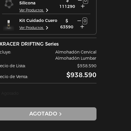
$
0
Silicona
111290
Ver Productos
Kit Cuidado Cuero
$
0
63590
Ver Productos
XRACER DRIFTING Series
cluye:
Almohadón Cervical
Almohadón Lumbar
ecio de Lista:
$938.590
$938.590
ecio de Venta:
Agotado
AGOTADO